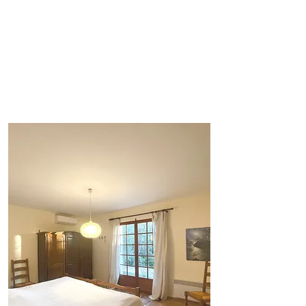
geniessen. Eine integrierte
Klimaanlage sorgt für eine
angenehme
Raumtemperatur