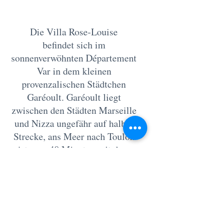
Die Villa Rose-Louise
befindet sich im
sonnenverwöhnten Département
Var in dem kleinen
provenzalischen Städtchen
Garéoult. Garéoult liegt
zwischen den Städten Marseille
und Nizza ungefähr auf halber
Strecke, ans Meer nach Toulon
ist man 40 Minuten mit dem
Auto unterwegs. Die
nächstgelegene Stadt Brignoles,
bietet neben einem
mittelalterlichen Stadtkern,
gemütlichen Cafes eine Vielzahl