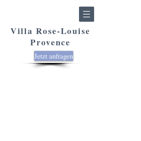
Villa Rose-Louise
Provence
Jetzt anfragen
In unserem
"Südschlafzimmer"
empfängt Sie ein bequemes
Doppelbett, von dem aus
Sie einen Blick auf das
parkähnliche Grundstück,
in herrlicher Ruhe